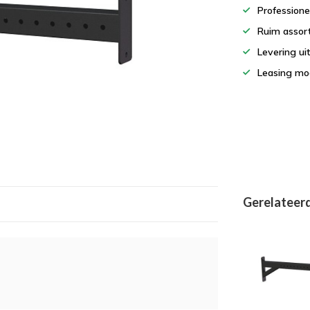
Professione
Ruim assor
Levering ui
Leasing mog
Gerelateer