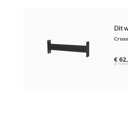
Dit 
Cros
€ 62
(€ 75,63 I