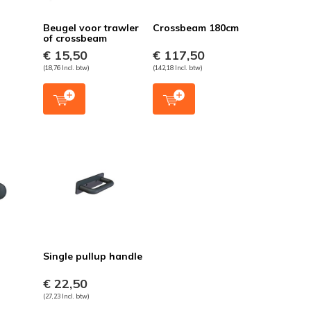
Beugel voor trawler
Crossbeam 180cm
of crossbeam
€ 15,50
€ 117,50
(18,76 Incl. btw)
(142,18 Incl. btw)
Single pullup handle
€ 22,50
(27,23 Incl. btw)