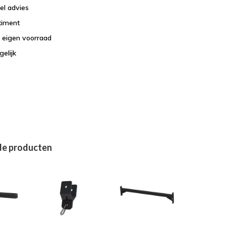
el advies
timent
t eigen voorraad
elijk
de producten