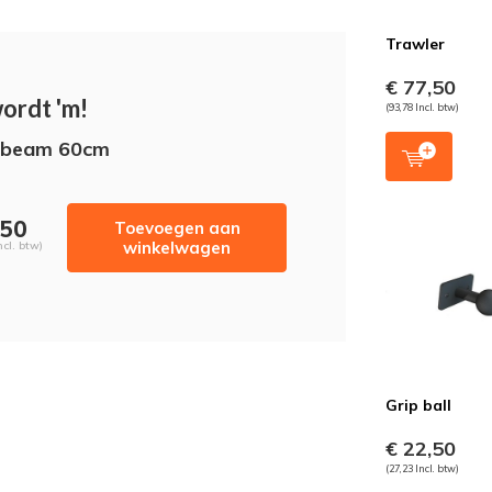
Trawler
€ 77,50
wordt 'm!
(93,78 Incl. btw)
sbeam 60cm
,50
Toevoegen aan
winkelwagen
ncl. btw)
Grip ball
€ 22,50
(27,23 Incl. btw)