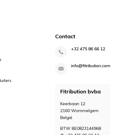
Contact
+32 475 86 66 12
s
info@fitribution.com
uiters
Fitribution bvba
Keerbaan 12
2160 Wommelgem
België
BTW BE0823144968