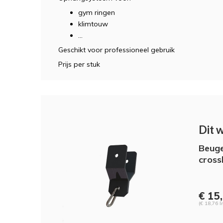
gym ringen
klimtouw
...
Geschikt voor professioneel gebruik
Prijs per stuk
Dit 
Beuge
cros
€ 15
(€ 18,76 I