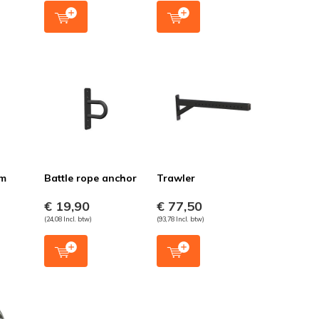
cm
Battle rope anchor
Trawler
€ 19,90
€ 77,50
(24,08 Incl. btw)
(93,78 Incl. btw)