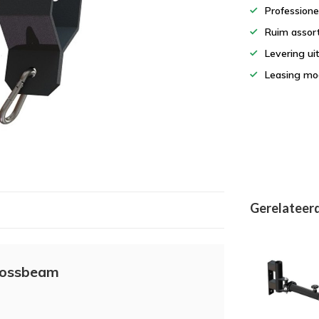
Professione
Ruim assor
Levering ui
Leasing mog
Gerelateer
crossbeam