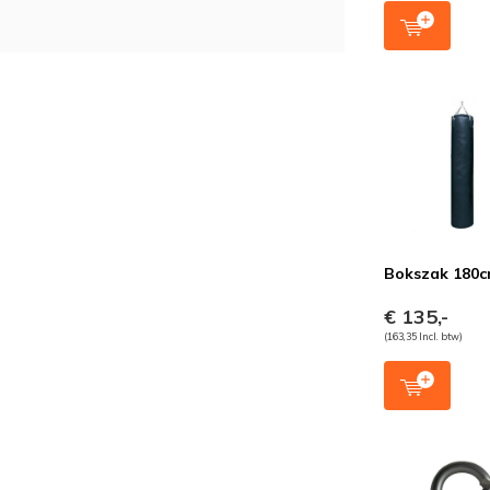
Bokszak 180
€ 135,-
(163,35 Incl. btw)