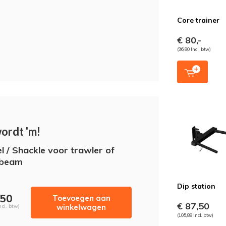
Core trainer
€ 80,-
(96,80 Incl. btw)
wordt 'm!
l / Shackle voor trawler of
sbeam
Dip station
,50
Toevoegen aan
€ 87,50
winkelwagen
ncl. btw)
(105,88 Incl. btw)