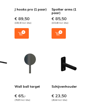
J hooks pro (1 paar)
Spotter arms (1
paar)
€ 89,50
€ 85,50
(108,30 Incl. btw)
(103,46 Incl. btw)
Wall ball target
Schijvenhouder
€ 65,-
€ 23,50
(78,65 Incl. btw)
(28,44 Incl. btw)