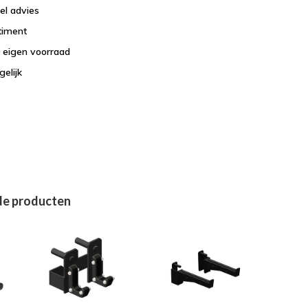
el advies
timent
t eigen voorraad
elijk
de producten