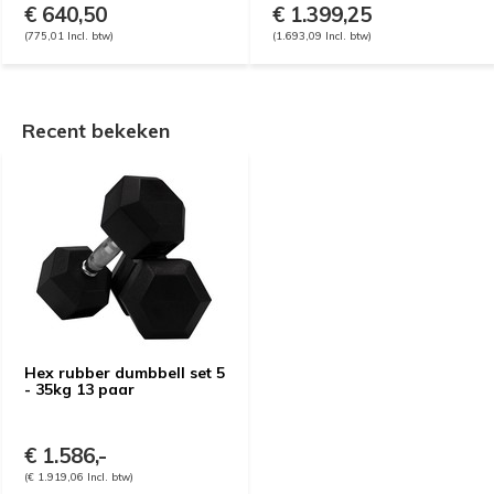
€ 640,50
€ 1.399,25
(775,01 Incl. btw)
(1.693,09 Incl. btw)
Recent bekeken
Hex rubber dumbbell set 5
- 35kg 13 paar
€ 1.586,-
(€ 1.919,06 Incl. btw)