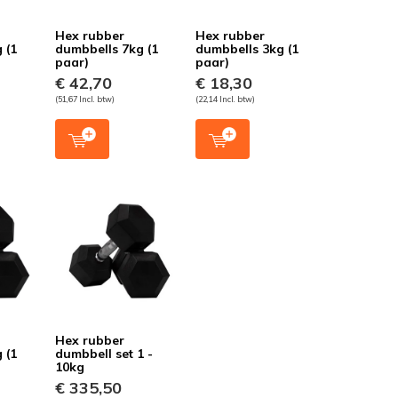
Hex rubber
Hex rubber
 (1
dumbbells 7kg (1
dumbbells 3kg (1
paar)
paar)
€ 42,70
€ 18,30
(51,67 Incl. btw)
(22,14 Incl. btw)
Hex rubber
 (1
dumbbell set 1 -
10kg
€ 335,50