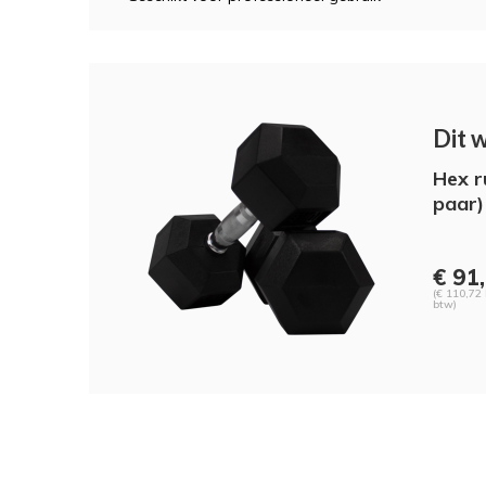
Dit 
Hex r
paar)
€ 91
(€ 110,72 
btw)