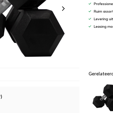
Professione
Ruim assor
Levering ui
Leasing mog
Gerelateer
)