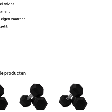
el advies
timent
t eigen voorraad
elijk
de producten