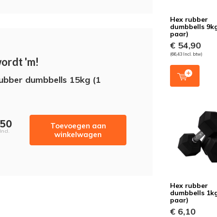
Hex rubber
dumbbells 9kg
paar)
€ 54,90
(66,43 Incl. btw)
wordt 'm!
ubber dumbbells 15kg (1
,50
Toevoegen aan
Incl.
winkelwagen
Hex rubber
dumbbells 1kg
paar)
€ 6,10