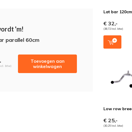
Lat bar 120c
€ 32,-
wordt 'm!
(38,72 Incl. btw)
ar parallel 60cm
-
Toevoegen aan
winkelwagen
ncl. btw)
Low row bree
€ 25,-
(30,25 Incl. btw)