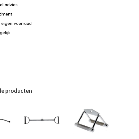
el advies
timent
t eigen voorraad
elijk
de producten