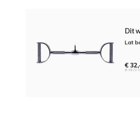
Dit 
Lat b
€ 32,
(€ 38,72 I