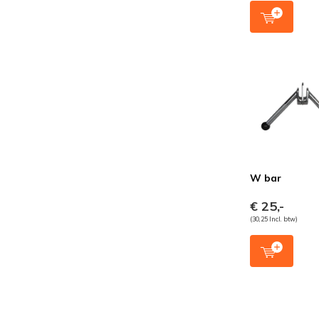
W bar
€ 25,-
(30,25 Incl. btw)