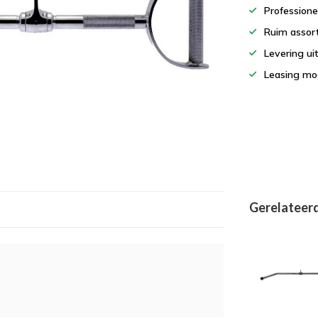
Professione
Ruim assor
Levering ui
Leasing mog
Gerelateer