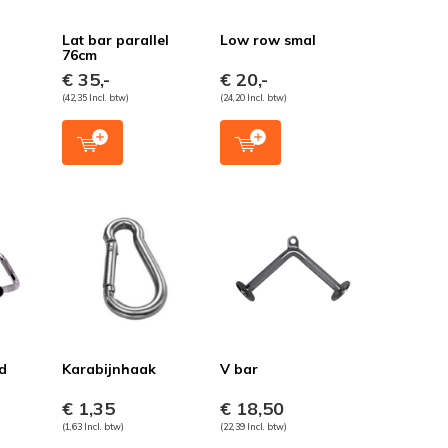
m
Lat bar parallel
Low row smal
76cm
€ 35,-
€ 20,-
(42,35 Incl. btw)
(24,20 Incl. btw)
d
Karabijnhaak
V bar
€ 1,35
€ 18,50
(1,63 Incl. btw)
(22,39 Incl. btw)