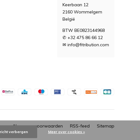
Keerbaan 12
2160 Wommelgem
België
BTW BE0823144968
✆ +32 475 86 66 12
✉
info@fitribution.com
Algemene voorwaarden
RSS-feed
Sitemap
richt verbergen
Meer over cookies »