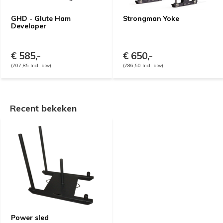
GHD - Glute Ham
Strongman Yoke
Developer
€ 585,-
€ 650,-
(707,85 Incl. btw)
(786,50 Incl. btw)
Recent bekeken
Power sled