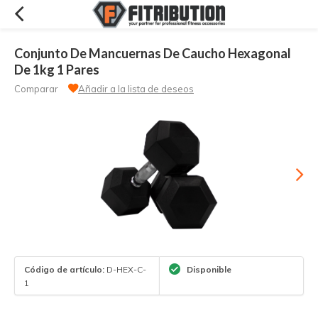
Conjunto De Mancuernas De Caucho Hexagonal
De 1kg 1 Pares
Comparar
Añadir a la lista de deseos
Código de artículo:
D-HEX-C-
Disponible
1