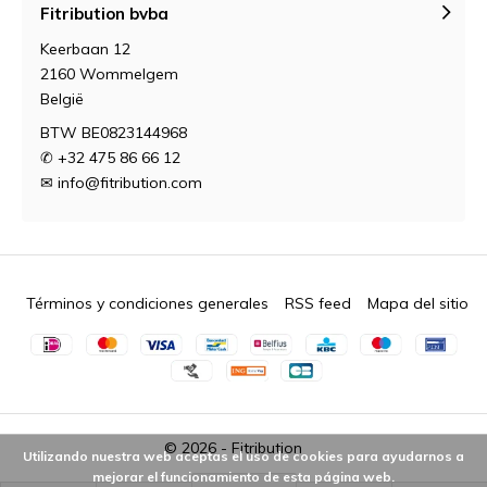
Fitribution bvba
Keerbaan 12
2160 Wommelgem
België
BTW BE0823144968
✆ +32 475 86 66 12
✉
info@fitribution.com
Términos y condiciones generales
RSS feed
Mapa del sitio
© 2026 -
Fitribution
Utilizando nuestra web aceptas el uso de cookies para ayudarnos a
mejorar el funcionamiento de esta página web.