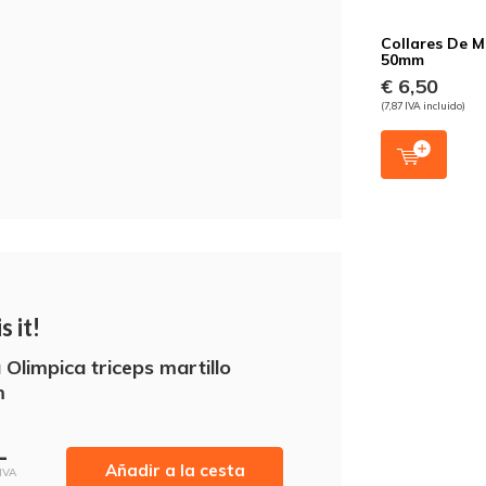
Collares De M
50mm
€ 6,50
(7,87 IVA incluido)
s it!
 Olimpica triceps martillo
m
-
Añadir a la cesta
 IVA