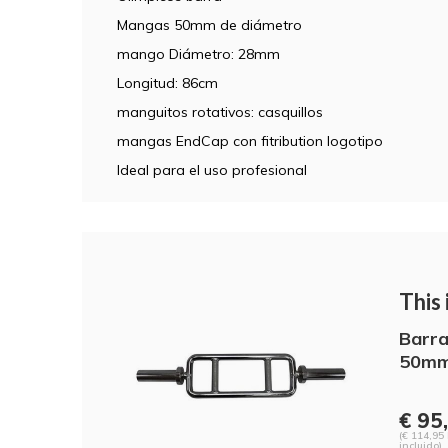
Mangas 50mm de diámetro
mango Diámetro: 28mm
Longitud: 86cm
manguitos rotativos: casquillos
mangas EndCap con fitribution logotipo
Ideal para el uso profesional
This i
Barra
50m
€ 95,
(€ 114,95
incluido)