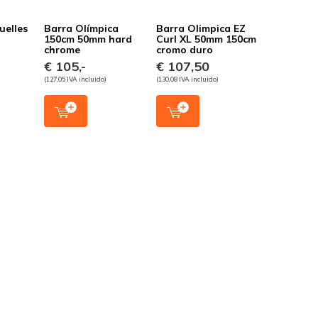
uelles
Barra Olímpica
Barra Olimpica EZ
150cm 50mm hard
Curl XL 50mm 150cm
chrome
cromo duro
€ 105,-
€ 107,50
(127,05 IVA incluido)
(130,08 IVA incluido)