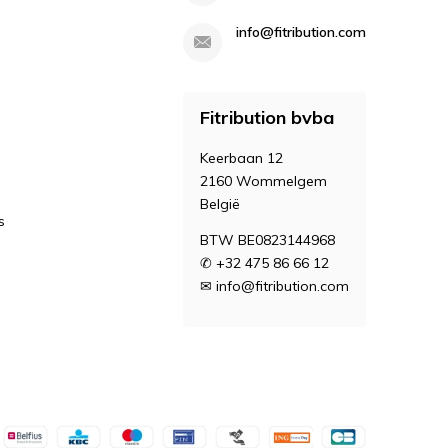
info@fitribution.com
Fitribution bvba
Keerbaan 12
2160 Wommelgem
België
s
BTW BE0823144968
✆ +32 475 86 66 12
✉
info@fitribution.com