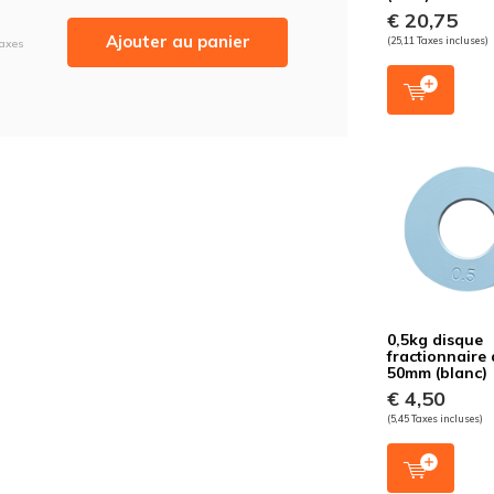
€ 20,75
Ajouter au panier
(25,11 Taxes incluses)
Taxes
0,5kg disque
fractionnaire 
50mm (blanc)
€ 4,50
(5,45 Taxes incluses)