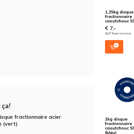
1,25kg disque
fractionnaire
caoutchouc 
€ 7,-
(8,47 Taxes incluses)
 ça!
isque fractionnaire acier
2kg disque
 (vert)
fractionnaire
caoutchouc 
(bleu)