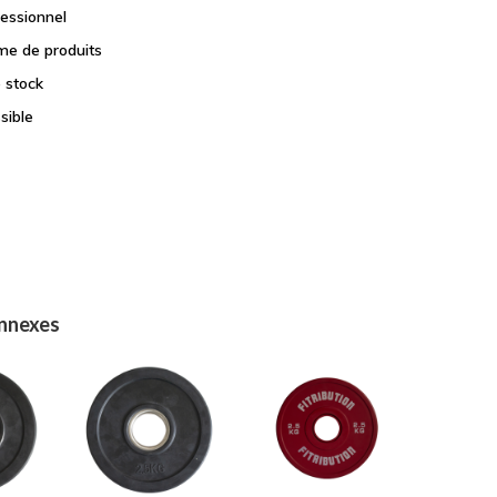
fessionnel
e de produits
e stock
sible
onnexes