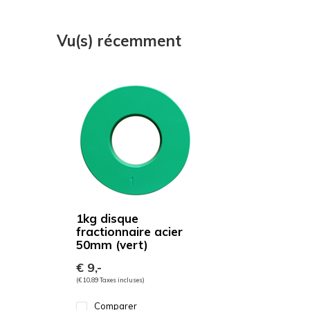
Vu(s) récemment
1kg disque
fractionnaire acier
50mm (vert)
€ 9,-
(€ 10,89 Taxes incluses)
Comparer