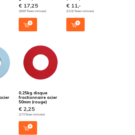
€ 17,25
€ 11,-
(20,87 Taxes incluses)
(13,31 Taxes incluses)
0,25kg disque
acier
fractionnaire acier
50mm (rouge)
€ 2,25
(2,72 Taxes incluses)