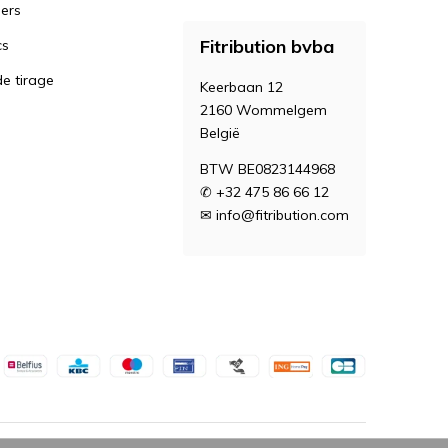
iers
Fitribution bvba
cs
e tirage
Keerbaan 12
2160 Wommelgem
België
BTW BE0823144968
✆ +32 475 86 66 12
✉
info@fitribution.com