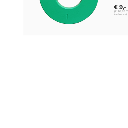
€ 9,-
(€ 10,89 
incluses)