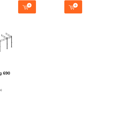
g 690
s)