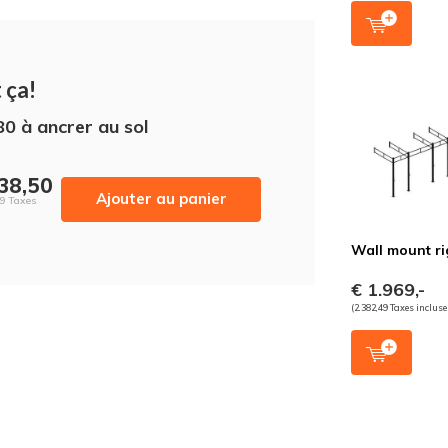
 ça!
80 à ancrer au sol
738,50
Ajouter au panier
59 Taxes
Wall mount ri
€ 1.969,-
(2.382,49 Taxes incluse