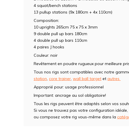
4 squat/bench stations
13 pullup stations (9x 180cm + 4x 110cm)
Composition:
10 uprights 265cm 75 x 75 x 3mm
9 double pull up bars 180cm
4 double pull up bars 110cm
4 paires J hooks
Couleur: noir
Revêtement en poudre rugueux pour meilleure pri
Tous nos rigs sont compatibles avec notre gam
station
,
core trainer
,
wall ball target
et
autres
Approprié pour: usage professionnel
Important: ancrage au sol obligatoire!
Tous les rigs peuvent être adaptés selon vos souh
Si vous ne trouvez pas votre configuration idéale,
ou composez votre rig vous-même dans la
catég