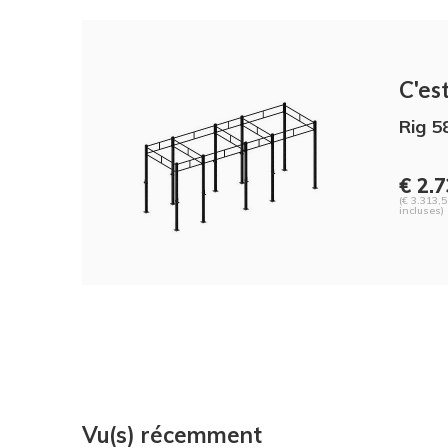
C'est
Rig 5
€ 2.
(€ 3.313,
incluses)
Vu(s) récemment