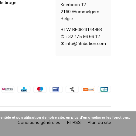
e tirage
Keerbaan 12
2160 Wommelgem
België
BTW BE0823144968
✆ +32 475 86 66 12
✉
info@fitribution.com
èle et son utilisation de notre site, en plus d'en améliorer les fonctions.
Conditions générales
Fil RSS
Plan du site
»