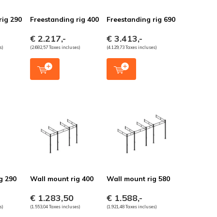
rig 290
Freestanding rig 400
Freestanding rig 690
€ 2.217,-
€ 3.413,-
s)
(2.682,57 Taxes incluses)
(4.129,73 Taxes incluses)
g 290
Wall mount rig 400
Wall mount rig 580
€ 1.283,50
€ 1.588,-
s)
(1.553,04 Taxes incluses)
(1.921,48 Taxes incluses)