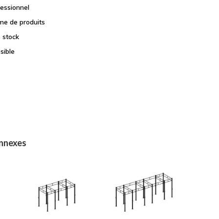
fessionnel
e de produits
e stock
sible
onnexes