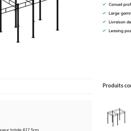
Conseil pro
Large gamm
Livraison d
Leasing pos
Produits c
ueur totale 617,5cm