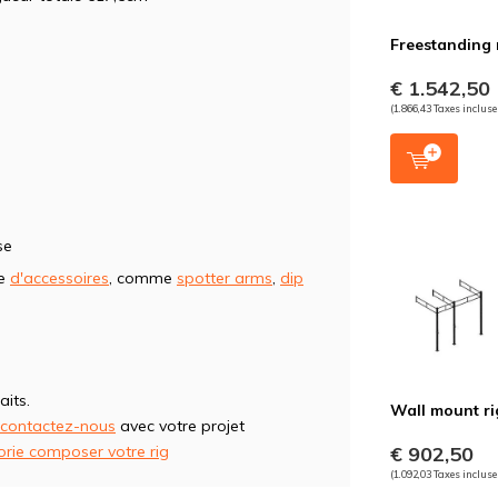
Freestanding 
€ 1.542,50
(1.866,43 Taxes incluse
se
me
d'accessoires
, comme
spotter arms
,
dip
aits.
Wall mount ri
contactez-nous
avec votre projet
orie composer votre rig
€ 902,50
(1.092,03 Taxes incluse