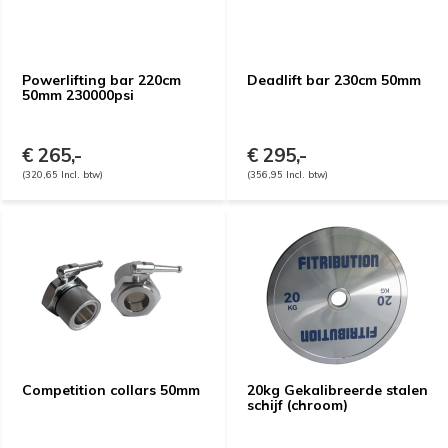
Powerlifting bar 220cm
Deadlift bar 230cm 50mm
50mm 230000psi
€ 265,-
€ 295,-
(320,65 Incl. btw)
(356,95 Incl. btw)
Competition collars 50mm
20kg Gekalibreerde stalen
schijf (chroom)