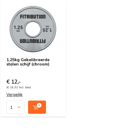
1,25kg Gekalibreerde
stalen schijf (chroom)
€ 12,-
(€ 14,52 Incl. btw)
Vergelijk