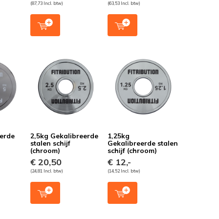
(87,73 Incl. btw)
(63,53 Incl. btw)
eerde
2,5kg Gekalibreerde
1,25kg
stalen schijf
Gekalibreerde stalen
(chroom)
schijf (chroom)
€ 20,50
€ 12,-
(24,81 Incl. btw)
(14,52 Incl. btw)