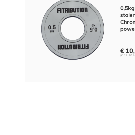
0,5kg
stalen
Chrom
power
€ 10,
(€ 12,10 I