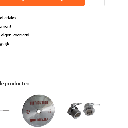
el advies
timent
t eigen voorraad
elijk
de producten