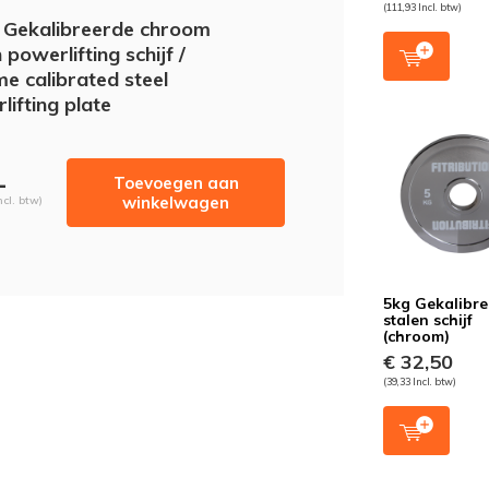
(111,93 Incl. btw)
 Gekalibreerde chroom
 powerlifting schijf /
e calibrated steel
lifting plate
-
Toevoegen aan
winkelwagen
ncl. btw)
5kg Gekalibr
stalen schijf
(chroom)
€ 32,50
(39,33 Incl. btw)