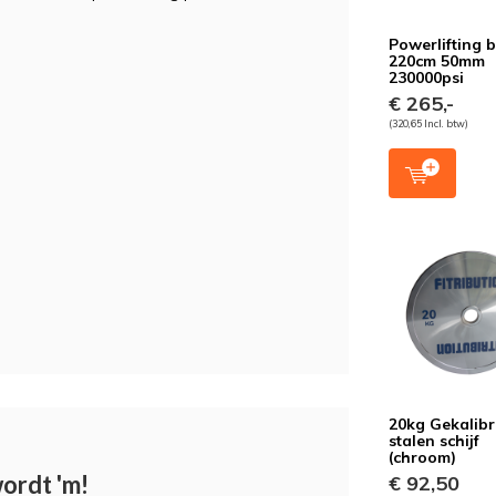
Powerlifting 
220cm 50mm
230000psi
€ 265,-
(320,65 Incl. btw)
20kg Gekalib
stalen schijf
(chroom)
wordt 'm!
€ 92,50