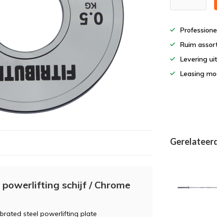
Professione
Ruim assor
Levering ui
Leasing mog
Gerelateer
powerlifting schijf / Chrome
ibrated steel powerlifting plate