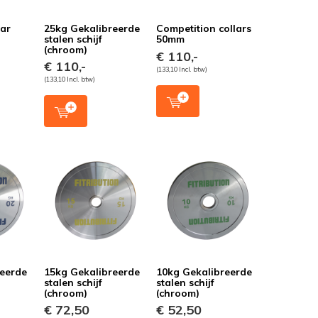
bar
25kg Gekalibreerde
Competition collars
stalen schijf
50mm
(chroom)
€ 110,-
€ 110,-
(133,10 Incl. btw)
(133,10 Incl. btw)
reerde
15kg Gekalibreerde
10kg Gekalibreerde
stalen schijf
stalen schijf
(chroom)
(chroom)
€ 72,50
€ 52,50