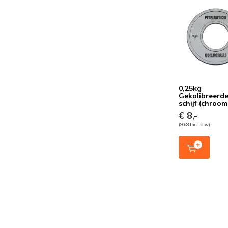
0,25kg
Gekalibreerde
schijf (chroom
€ 8,-
(9,68 Incl. btw)