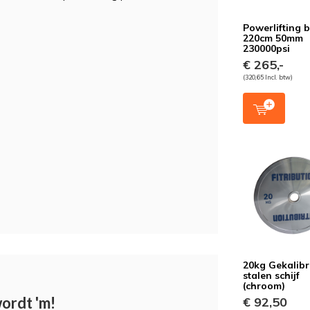
Powerlifting 
220cm 50mm
230000psi
€ 265,-
(320,65 Incl. btw)
20kg Gekalib
stalen schijf
(chroom)
wordt 'm!
€ 92,50