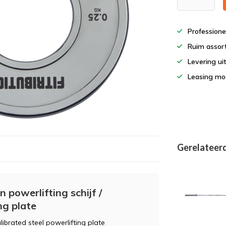
Professione
Ruim assor
Levering ui
Leasing mog
Gerelateer
 powerlifting schijf /
ng plate
librated steel powerlifting plate