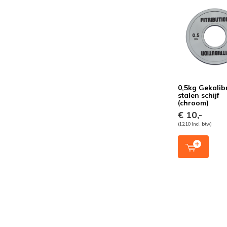
0,5kg Gekalib
stalen schijf
(chroom)
€ 10,-
(12,10 Incl. btw)