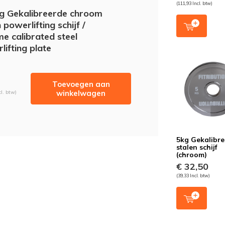
(111,93 Incl. btw)
g Gekalibreerde chroom
 powerlifting schijf /
e calibrated steel
lifting plate
Toevoegen aan
winkelwagen
cl. btw)
5kg Gekalibr
stalen schijf
(chroom)
€ 32,50
(39,33 Incl. btw)