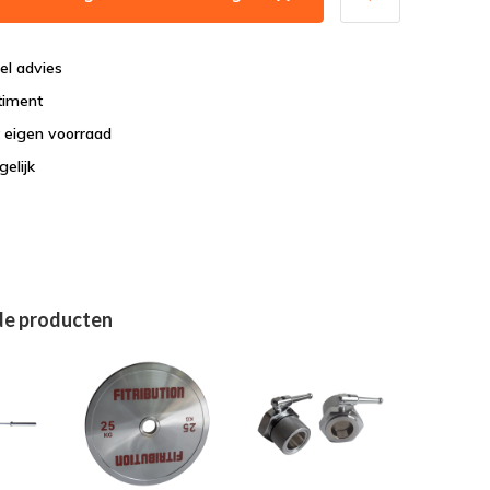
el advies
timent
t eigen voorraad
elijk
de producten