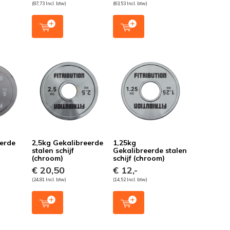
(87,73 Incl. btw)
(63,53 Incl. btw)
eerde
2,5kg Gekalibreerde
1,25kg
stalen schijf
Gekalibreerde stalen
(chroom)
schijf (chroom)
€ 20,50
€ 12,-
(24,81 Incl. btw)
(14,52 Incl. btw)