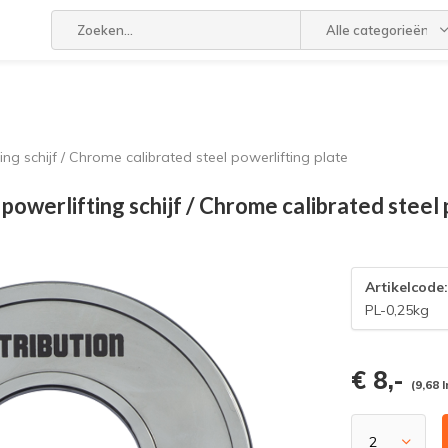
Alle categorieën
ng schijf / Chrome calibrated steel powerlifting plate
owerlifting schijf / Chrome calibrated steel 
Artikelcode
PL-0,25kg
€ 8,-
(9,68 I