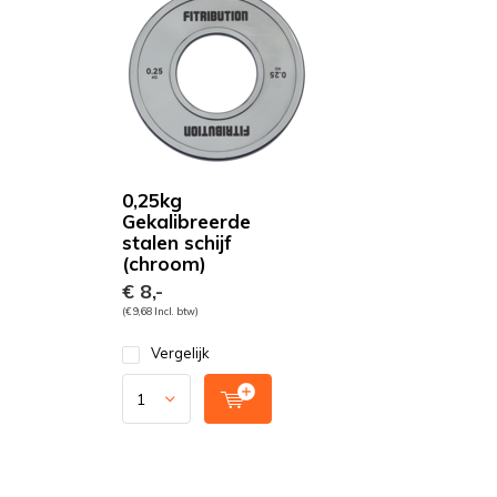
0,25kg
Gekalibreerde
stalen schijf
(chroom)
€ 8,-
(€ 9,68 Incl. btw)
Vergelijk