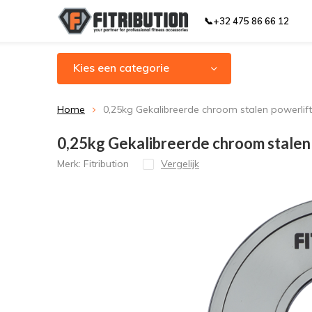
📞+32 475 86 66 12
Kies een categorie
Home
0,25kg Gekalibreerde chroom stalen powerlifti
0,25kg Gekalibreerde chroom stalen p
Merk:
Fitribution
Vergelijk