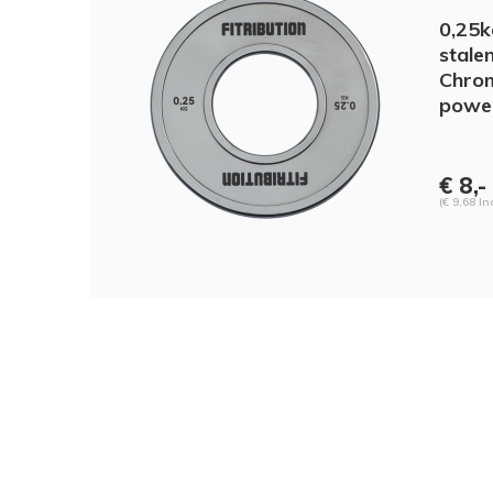
0,25k
stalen
Chrom
power
€ 8,-
(€ 9,68 In