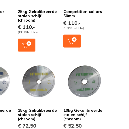
bar
25kg Gekalibreerde
Competition collars
stalen schijf
50mm
(chroom)
€ 110,-
€ 110,-
(133,10 Incl. btw)
(133,10 Incl. btw)
reerde
15kg Gekalibreerde
10kg Gekalibreerde
stalen schijf
stalen schijf
(chroom)
(chroom)
€ 72,50
€ 52,50