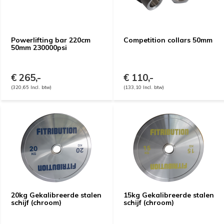
Powerlifting bar 220cm
Competition collars 50mm
50mm 230000psi
€ 265,-
€ 110,-
(320,65 Incl. btw)
(133,10 Incl. btw)
20kg Gekalibreerde stalen
15kg Gekalibreerde stalen
schijf (chroom)
schijf (chroom)